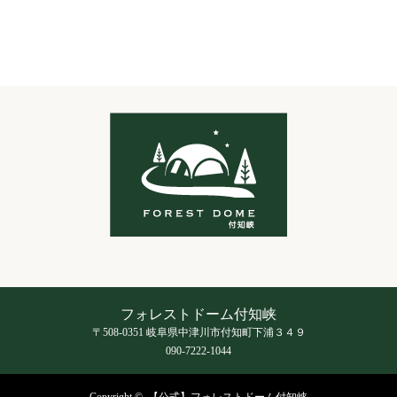
フォレストドーム付知峡
〒508-0351 岐阜県中津川市付知町下浦３４９
090-7222-1044